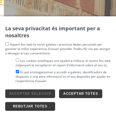
La seva privacitat és important per a
nosaltres
Aquest lloc web fa servir galetes i processa dades personals per
garantir la millor experiència d'usuari possible. Podeu fer clic per atorgar
o denegar el seu consentiment.
Les cookies analítiques ens ajuden a millorar el nostre lloc web
mitjançant la recopilació i el report d'informació sobre el seu ús.
Es pot emmagatzemar o accedir a galetes, identificadors de
dispositiu o una altra informació en el seu dispositiu per ajudar en
l'experiència d'usuari.
Avís legal
ACCEPTAR SELECCIÓ
ACCEPTAR TOTES
4tickets S.L.
powered by
Condicions generals
Política de privacitat
Ticketing solutions
Política de cookies
REBUTJAR TOTES
Impronta Soluciones S.L. Tots els drets reservats 2026 v4.3r12