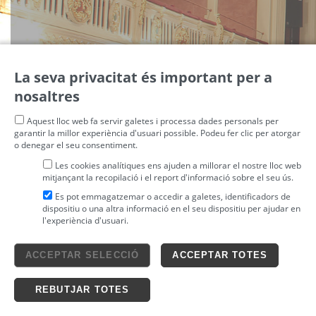
La seva privacitat és important per a
nosaltres
Aquest lloc web fa servir galetes i processa dades personals per
garantir la millor experiència d'usuari possible. Podeu fer clic per atorgar
o denegar el seu consentiment.
Les cookies analítiques ens ajuden a millorar el nostre lloc web
mitjançant la recopilació i el report d'informació sobre el seu ús.
Es pot emmagatzemar o accedir a galetes, identificadors de
dispositiu o una altra informació en el seu dispositiu per ajudar en
l'experiència d'usuari.
Avís legal
ACCEPTAR SELECCIÓ
ACCEPTAR TOTES
4tickets S.L.
powered by
Condicions generals
Política de privacitat
Ticketing solutions
Política de cookies
REBUTJAR TOTES
Impronta Soluciones S.L. Tots els drets reservats 2026 v4.3r12