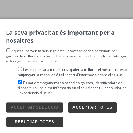
La seva privacitat és important per a
nosaltres
Aquest lloc web fa servir galetes i processa dades personals per
garantir la millor experiència d'usuari possible. Podeu fer clic per atorgar
o denegar el seu consentiment.
Les cookies analítiques ens ajuden a millorar el nostre lloc web
mitjançant la recopilació i el report d'informació sobre el seu ús.
Es pot emmagatzemar o accedir a galetes, identificadors de
dispositiu o una altra informació en el seu dispositiu per ajudar en
l'experiència d'usuari.
Avís legal
ACCEPTAR SELECCIÓ
ACCEPTAR TOTES
4tickets S.L.
powered by
Condicions generals
Política de privacitat
Ticketing solutions
Política de cookies
REBUTJAR TOTES
Impronta Soluciones S.L. Tots els drets reservats 2026 v4.3r12