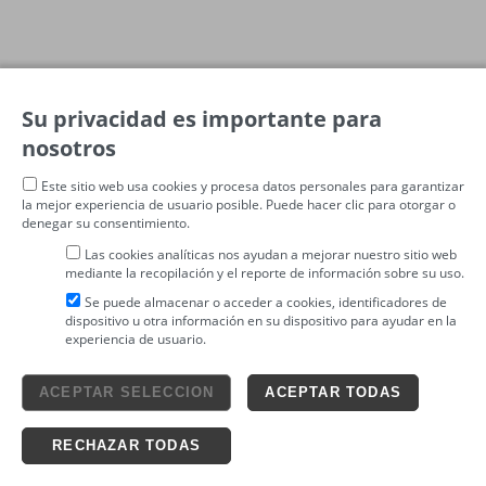
Su privacidad es importante para
nosotros
Este sitio web usa cookies y procesa datos personales para garantizar
la mejor experiencia de usuario posible. Puede hacer clic para otorgar o
denegar su consentimiento.
Las cookies analíticas nos ayudan a mejorar nuestro sitio web
mediante la recopilación y el reporte de información sobre su uso.
Se puede almacenar o acceder a cookies, identificadores de
dispositivo u otra información en su dispositivo para ayudar en la
experiencia de usuario.
Aviso legal
ACEPTAR SELECCION
ACEPTAR TODAS
4tickets S.L.
powered by
Condiciones generales
Política de privacidad
Ticketing solutions
Política de cookies
RECHAZAR TODAS
Impronta Soluciones S.L. Todos los derechos reservados 2026 v4.3r12