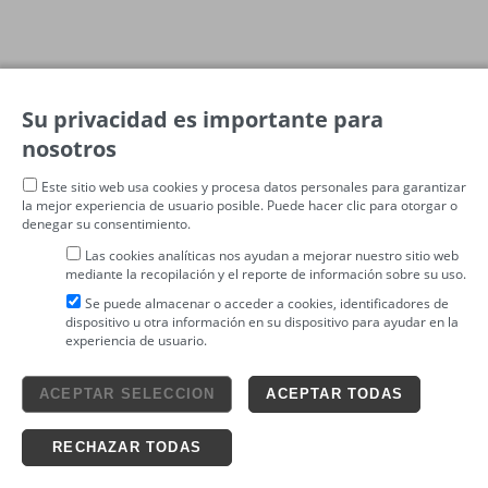
Su privacidad es importante para
nosotros
Este sitio web usa cookies y procesa datos personales para garantizar
la mejor experiencia de usuario posible. Puede hacer clic para otorgar o
denegar su consentimiento.
Las cookies analíticas nos ayudan a mejorar nuestro sitio web
mediante la recopilación y el reporte de información sobre su uso.
Se puede almacenar o acceder a cookies, identificadores de
dispositivo u otra información en su dispositivo para ayudar en la
experiencia de usuario.
Aviso legal
ACEPTAR SELECCION
ACEPTAR TODAS
4tickets S.L.
powered by
Condiciones generales
Política de privacidad
Ticketing solutions
Política de cookies
RECHAZAR TODAS
Impronta Soluciones S.L. Todos los derechos reservados 2026 v4.3r12