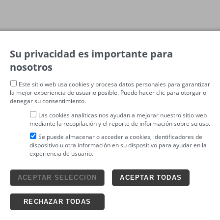
Su privacidad es importante para
nosotros
Este sitio web usa cookies y procesa datos personales para garantizar
la mejor experiencia de usuario posible. Puede hacer clic para otorgar o
denegar su consentimiento.
Las cookies analíticas nos ayudan a mejorar nuestro sitio web
mediante la recopilación y el reporte de información sobre su uso.
Se puede almacenar o acceder a cookies, identificadores de
dispositivo u otra información en su dispositivo para ayudar en la
experiencia de usuario.
Aviso legal
ACEPTAR SELECCION
ACEPTAR TODAS
4tickets S.L.
powered by
Condiciones generales
Política de privacidad
Ticketing solutions
Política de cookies
RECHAZAR TODAS
Impronta Soluciones S.L. Todos los derechos reservados 2026 v4.3r12