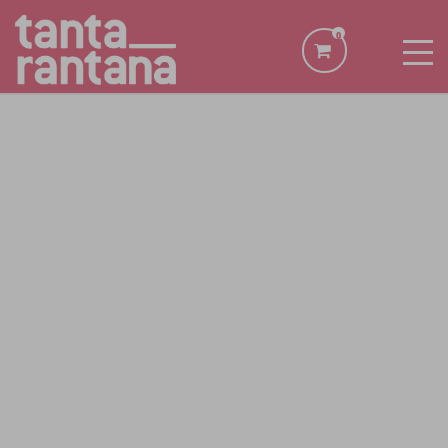
0
CA
ES
EN
BONUS CULTURA SALA BAIXOS22
BONUS CULTURA SALA ÀTIC22
INICI
ESDEVENIMENTS
PROGRAMACIÓ
LOCALITZACIÓ