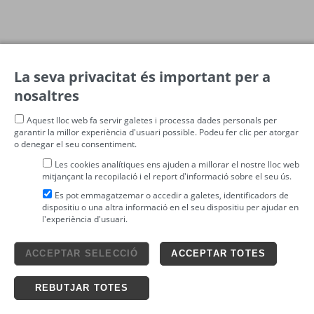
LES MEVES ENTRADES
La seva privacitat és important per a
nosaltres
Aquest lloc web fa servir galetes i processa dades personals per
garantir la millor experiència d'usuari possible. Podeu fer clic per atorgar
o denegar el seu consentiment.
Les cookies analítiques ens ajuden a millorar el nostre lloc web
mitjançant la recopilació i el report d'informació sobre el seu ús.
Es pot emmagatzemar o accedir a galetes, identificadors de
dispositiu o una altra informació en el seu dispositiu per ajudar en
l'experiència d'usuari.
Avís legal
ACCEPTAR SELECCIÓ
ACCEPTAR TOTES
4tickets S.L.
powered by
Condicions generals
Política de privacitat
Ticketing solutions
Política de cookies
REBUTJAR TOTES
Impronta Soluciones S.L. Tots els drets reservats 2026 v4.3r12