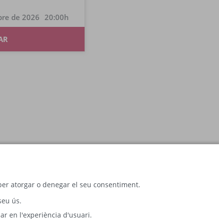
re de 2026
20:00
AR
c per atorgar o denegar el seu consentiment.
seu ús.
ar en l'experiència d'usuari.