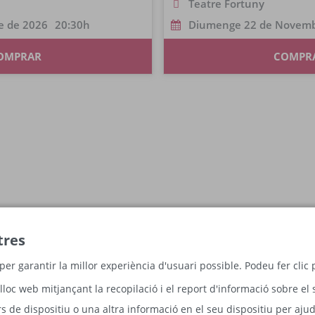
Teatre Fortuny
e de 2026
20:30
Diumenge 22 de Novemb
OMPRAR
COMPR
tres
per garantir la millor experiència d'usuari possible. Podeu fer cli
lloc web mitjançant la recopilació i el report d'informació sobre el 
 de dispositiu o una altra informació en el seu dispositiu per ajud