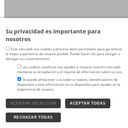
Su privacidad es importante para
nosotros
Este sitio web usa cookies y procesa datos personales para garantizar
la mejor experiencia de usuario posible. Puede hacer clic para otorgar o
denegar su consentimiento.
Las cookies analíticas nos ayudan a mejorar nuestro sitio web
mediante la recopilación y el reporte de información sobre su uso.
Se puede almacenar o acceder a cookies, identificadores de
dispositivo u otra información en su dispositivo para ayudar en la
experiencia de usuario.
Aviso legal
ACEPTAR SELECCION
ACEPTAR TODAS
4tickets S.L.
powered by
Condiciones generales
Política de privacidad
Ticketing solutions
Política de cookies
RECHAZAR TODAS
Impronta Soluciones S.L. Todos los derechos reservados 2026 v4.3r12