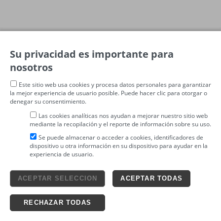
Su privacidad es importante para
nosotros
Este sitio web usa cookies y procesa datos personales para garantizar
la mejor experiencia de usuario posible. Puede hacer clic para otorgar o
denegar su consentimiento.
Las cookies analíticas nos ayudan a mejorar nuestro sitio web
mediante la recopilación y el reporte de información sobre su uso.
Se puede almacenar o acceder a cookies, identificadores de
dispositivo u otra información en su dispositivo para ayudar en la
experiencia de usuario.
Aviso legal
ACEPTAR SELECCION
ACEPTAR TODAS
4tickets S.L.
powered by
Condiciones generales
Política de privacidad
Ticketing solutions
Política de cookies
RECHAZAR TODAS
Impronta Soluciones S.L. Todos los derechos reservados 2026 v4.3r12