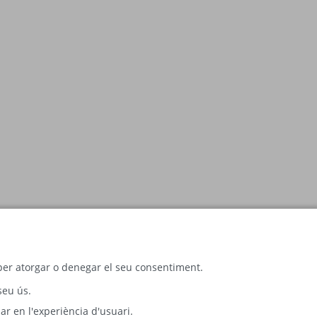
c per atorgar o denegar el seu consentiment.
seu ús.
ar en l'experiència d'usuari.