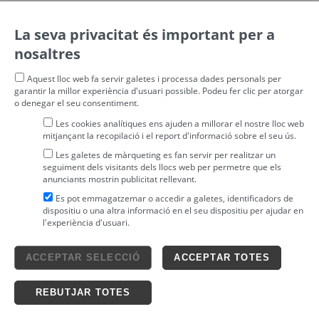
La seva privacitat és important per a
nosaltres
Aquest lloc web fa servir galetes i processa dades personals per
garantir la millor experiència d'usuari possible. Podeu fer clic per atorgar
o denegar el seu consentiment.
Les cookies analítiques ens ajuden a millorar el nostre lloc web
mitjançant la recopilació i el report d'informació sobre el seu ús.
Les galetes de màrqueting es fan servir per realitzar un
seguiment dels visitants dels llocs web per permetre que els
anunciants mostrin publicitat rellevant.
Es pot emmagatzemar o accedir a galetes, identificadors de
dispositiu o una altra informació en el seu dispositiu per ajudar en
l'experiència d'usuari.
Avís legal
ACCEPTAR SELECCIÓ
ACCEPTAR TOTES
4tickets S.L.
powered by
Condicions generals
Política de privacitat
Ticketing solutions
Política de cookies
REBUTJAR TOTES
Impronta Soluciones S.L. Tots els drets reservats 2026 v4.3r12