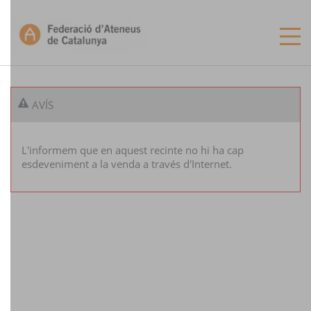
CA
ES
EN
AVÍS
INICI
L'informem que en aquest recinte no hi ha cap
RECINTES
esdeveniment a la venda a través d'Internet.
LES MEVES ENTRADES