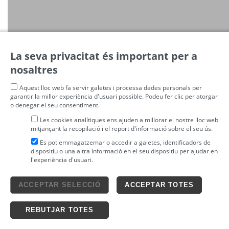
La seva privacitat és important per a
nosaltres
Aquest lloc web fa servir galetes i processa dades personals per
garantir la millor experiència d'usuari possible. Podeu fer clic per atorgar
o denegar el seu consentiment.
Les cookies analítiques ens ajuden a millorar el nostre lloc web
mitjançant la recopilació i el report d'informació sobre el seu ús.
Es pot emmagatzemar o accedir a galetes, identificadors de
dispositiu o una altra informació en el seu dispositiu per ajudar en
l'experiència d'usuari.
Avís legal
ACCEPTAR SELECCIÓ
ACCEPTAR TOTES
4tickets S.L.
powered by
Condicions generals
Política de privacitat
Ticketing solutions
Política de cookies
REBUTJAR TOTES
Impronta Soluciones S.L. Tots els drets reservats 2026 v4.3r12