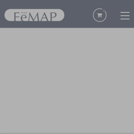
0
CA
ES
EN
INICI
LES MEVES ENTRADES
AGENCIES