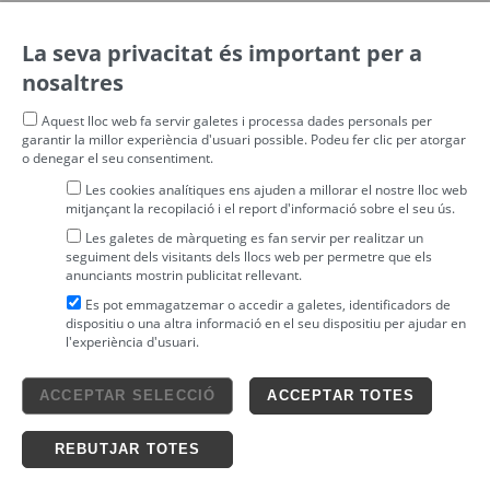
La seva privacitat és important per a
nosaltres
Aquest lloc web fa servir galetes i processa dades personals per
garantir la millor experiència d'usuari possible. Podeu fer clic per atorgar
o denegar el seu consentiment.
Les cookies analítiques ens ajuden a millorar el nostre lloc web
mitjançant la recopilació i el report d'informació sobre el seu ús.
Les galetes de màrqueting es fan servir per realitzar un
seguiment dels visitants dels llocs web per permetre que els
anunciants mostrin publicitat rellevant.
Es pot emmagatzemar o accedir a galetes, identificadors de
dispositiu o una altra informació en el seu dispositiu per ajudar en
l'experiència d'usuari.
Avís legal
ACCEPTAR SELECCIÓ
ACCEPTAR TOTES
4tickets S.L.
powered by
Condicions generals
Política de privacitat
Ticketing solutions
Política de cookies
REBUTJAR TOTES
Impronta Soluciones S.L. Tots els drets reservats 2026 v4.3r12