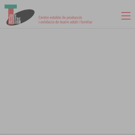
CA
ES
INICI
LES MEVES ENTRADES