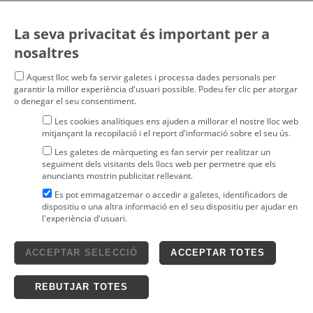
La seva privacitat és important per a
nosaltres
Aquest lloc web fa servir galetes i processa dades personals per
garantir la millor experiència d'usuari possible. Podeu fer clic per atorgar
o denegar el seu consentiment.
Les cookies analítiques ens ajuden a millorar el nostre lloc web
mitjançant la recopilació i el report d'informació sobre el seu ús.
Les galetes de màrqueting es fan servir per realitzar un
seguiment dels visitants dels llocs web per permetre que els
anunciants mostrin publicitat rellevant.
Es pot emmagatzemar o accedir a galetes, identificadors de
dispositiu o una altra informació en el seu dispositiu per ajudar en
l'experiència d'usuari.
Avís legal
ACCEPTAR SELECCIÓ
ACCEPTAR TOTES
4tickets S.L.
powered by
Condicions generals
Política de privacitat
Ticketing solutions
Política de cookies
REBUTJAR TOTES
Impronta Soluciones S.L. Tots els drets reservats 2026 v4.3r12