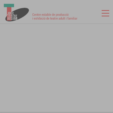
CA
ES
INICI
LES MEVES ENTRADES