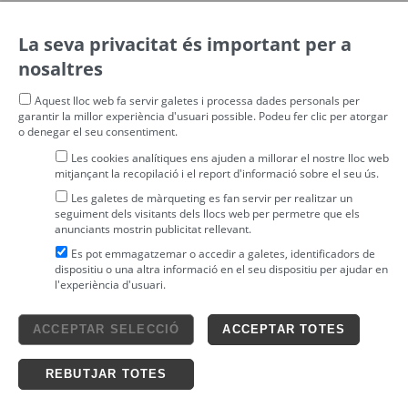
La seva privacitat és important per a
nosaltres
Aquest lloc web fa servir galetes i processa dades personals per
garantir la millor experiència d'usuari possible. Podeu fer clic per atorgar
o denegar el seu consentiment.
Les cookies analítiques ens ajuden a millorar el nostre lloc web
mitjançant la recopilació i el report d'informació sobre el seu ús.
Les galetes de màrqueting es fan servir per realitzar un
seguiment dels visitants dels llocs web per permetre que els
anunciants mostrin publicitat rellevant.
Es pot emmagatzemar o accedir a galetes, identificadors de
dispositiu o una altra informació en el seu dispositiu per ajudar en
l'experiència d'usuari.
Avís legal
ACCEPTAR SELECCIÓ
ACCEPTAR TOTES
4tickets S.L.
powered by
Condicions generals
Política de privacitat
Ticketing solutions
Política de cookies
REBUTJAR TOTES
Impronta Soluciones S.L. Tots els drets reservats 2026 v4.3r12