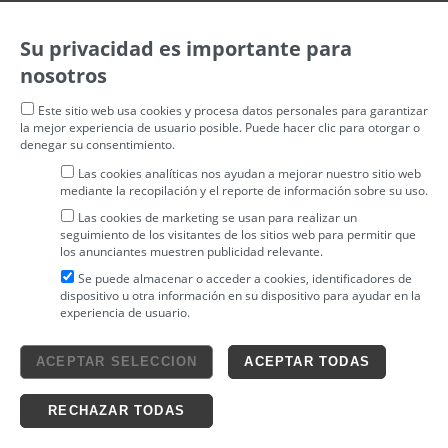
Su privacidad es importante para
nosotros
Este sitio web usa cookies y procesa datos personales para garantizar
la mejor experiencia de usuario posible. Puede hacer clic para otorgar o
denegar su consentimiento.
Las cookies analíticas nos ayudan a mejorar nuestro sitio web
mediante la recopilación y el reporte de información sobre su uso.
Las cookies de marketing se usan para realizar un
seguimiento de los visitantes de los sitios web para permitir que
los anunciantes muestren publicidad relevante.
Se puede almacenar o acceder a cookies, identificadores de
dispositivo u otra información en su dispositivo para ayudar en la
experiencia de usuario.
Aviso legal
ACEPTAR SELECCION
ACEPTAR TODAS
4tickets S.L.
powered by
Condiciones generales
Política de privacidad
Ticketing solutions
Política de cookies
RECHAZAR TODAS
Impronta Soluciones S.L. Todos los derechos reservados 2026 v4.3r12