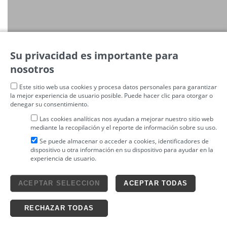
Su privacidad es importante para
nosotros
Este sitio web usa cookies y procesa datos personales para garantizar
la mejor experiencia de usuario posible. Puede hacer clic para otorgar o
denegar su consentimiento.
Las cookies analíticas nos ayudan a mejorar nuestro sitio web
mediante la recopilación y el reporte de información sobre su uso.
Se puede almacenar o acceder a cookies, identificadores de
dispositivo u otra información en su dispositivo para ayudar en la
experiencia de usuario.
Aviso legal
ACEPTAR SELECCION
ACEPTAR TODAS
4tickets S.L.
powered by
Condiciones generales
Política de privacidad
Ticketing solutions
Política de cookies
RECHAZAR TODAS
Impronta Soluciones S.L. Todos los derechos reservados 2026 v4.3r12