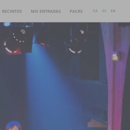
RECINTOS
MIS ENTRADAS
PACKS
CA
ES
EN