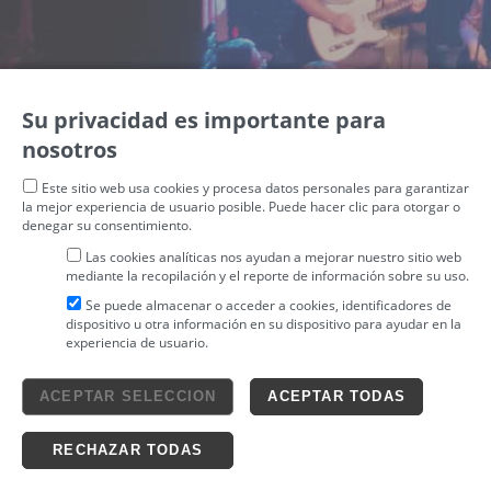
Su privacidad es importante para
nosotros
Este sitio web usa cookies y procesa datos personales para garantizar
la mejor experiencia de usuario posible. Puede hacer clic para otorgar o
denegar su consentimiento.
Las cookies analíticas nos ayudan a mejorar nuestro sitio web
mediante la recopilación y el reporte de información sobre su uso.
Se puede almacenar o acceder a cookies, identificadores de
dispositivo u otra información en su dispositivo para ayudar en la
experiencia de usuario.
Aviso legal
ACEPTAR SELECCION
ACEPTAR TODAS
4tickets S.L.
powered by
Condiciones generales
Política de privacidad
Ticketing solutions
Política de cookies
RECHAZAR TODAS
Impronta Soluciones S.L. Todos los derechos reservados 2026 v4.3r12