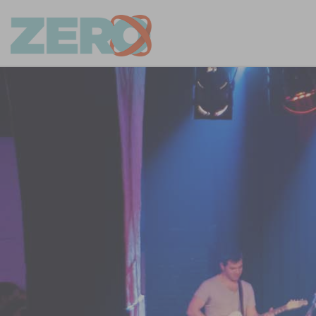
CA
ES
EN
INICIO
RECINTOS
MIS ENTRADAS
PACKS