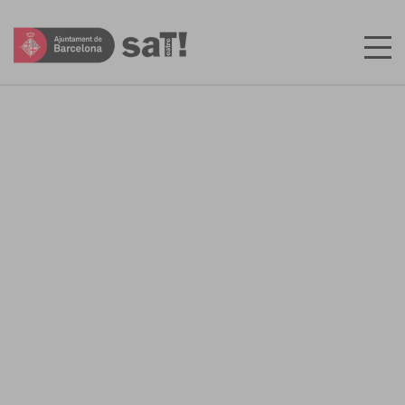
CA
ES
INICI
LES MEVES ENTRADES