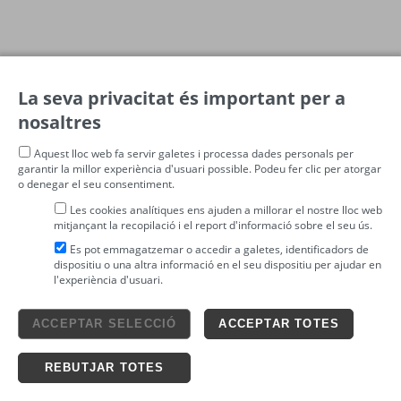
La seva privacitat és important per a
nosaltres
Aquest lloc web fa servir galetes i processa dades personals per
garantir la millor experiència d'usuari possible. Podeu fer clic per atorgar
o denegar el seu consentiment.
Les cookies analítiques ens ajuden a millorar el nostre lloc web
mitjançant la recopilació i el report d'informació sobre el seu ús.
Es pot emmagatzemar o accedir a galetes, identificadors de
dispositiu o una altra informació en el seu dispositiu per ajudar en
l'experiència d'usuari.
Avís legal
ACCEPTAR SELECCIÓ
ACCEPTAR TOTES
4tickets S.L.
powered by
Condicions generals
Política de privacitat
Ticketing solutions
Política de cookies
REBUTJAR TOTES
Impronta Soluciones S.L. Tots els drets reservats 2026 v4.3r12