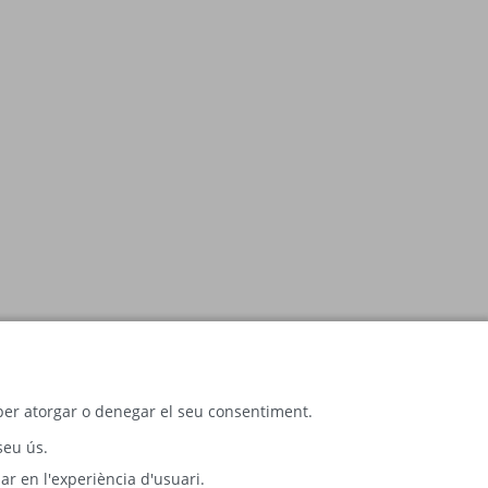
c per atorgar o denegar el seu consentiment.
seu ús.
ar en l'experiència d'usuari.