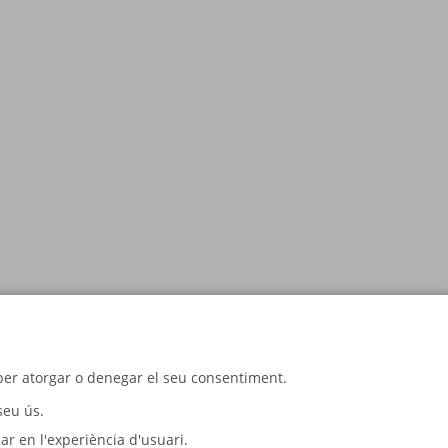
c per atorgar o denegar el seu consentiment.
seu ús.
ar en l'experiència d'usuari.