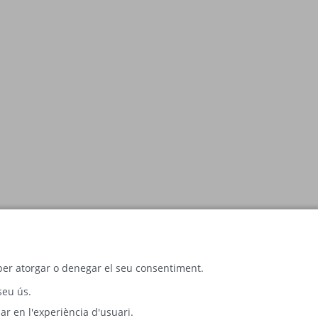
c per atorgar o denegar el seu consentiment.
seu ús.
ar en l'experiència d'usuari.