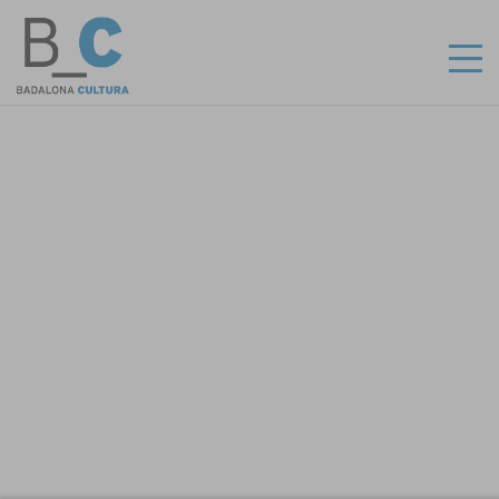
CA
ES
INICI
RECINTES