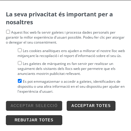
La seva privacitat és important per a
nosaltres
Aquest lloc web fa servir galetes i processa dades personals per
garantir la millor experiència d'usuari possible. Podeu fer clic per atorgar
o denegar el seu consentiment.
Les cookies analítiques ens ajuden a millorar el nostre lloc web
mitjançant la recopilació i el report d'informació sobre el seu ús.
Les galetes de màrqueting es fan servir per realitzar un
seguiment dels visitants dels llocs web per permetre que els
anunciants mostrin publicitat rellevant.
Es pot emmagatzemar o accedir a galetes, identificadors de
dispositiu o una altra informació en el seu dispositiu per ajudar en
l'experiència d'usuari.
Avís legal
ACCEPTAR SELECCIÓ
ACCEPTAR TOTES
4tickets S.L.
powered by
Condicions generals
Política de privacitat
Ticketing solutions
Política de cookies
REBUTJAR TOTES
Impronta Soluciones S.L. Tots els drets reservats 2026 v4.3r12