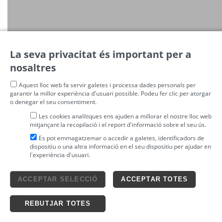
ENTRADES CINEMA
La seva privacitat és important per a
nosaltres
Aquest lloc web fa servir galetes i processa dades personals per
garantir la millor experiència d'usuari possible. Podeu fer clic per atorgar
o denegar el seu consentiment.
Les cookies analítiques ens ajuden a millorar el nostre lloc web
mitjançant la recopilació i el report d'informació sobre el seu ús.
Es pot emmagatzemar o accedir a galetes, identificadors de
dispositiu o una altra informació en el seu dispositiu per ajudar en
l'experiència d'usuari.
Avís legal
ACCEPTAR SELECCIÓ
ACCEPTAR TOTES
4tickets S.L.
powered by
Condicions generals
Política de privacitat
Ticketing solutions
Política de cookies
REBUTJAR TOTES
Impronta Soluciones S.L. Tots els drets reservats 2026 v4.3r12