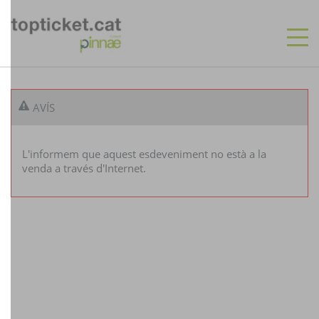
CA
ES
AVÍS
INICI
L'informem que aquest esdeveniment no està a la
RECINTES
venda a través d'Internet.
ESDEVENIMENTS
ENTRADES PENDENTS D'IMPRIMIR
SUSCRIU-TE
ENTRADES MUSICVEU