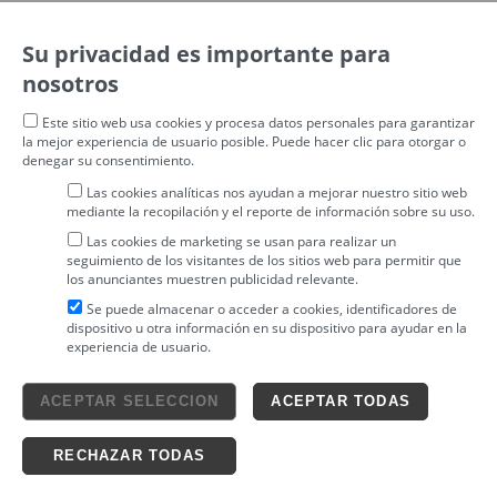
Su privacidad es importante para
nosotros
Este sitio web usa cookies y procesa datos personales para garantizar
la mejor experiencia de usuario posible. Puede hacer clic para otorgar o
denegar su consentimiento.
Las cookies analíticas nos ayudan a mejorar nuestro sitio web
mediante la recopilación y el reporte de información sobre su uso.
Las cookies de marketing se usan para realizar un
seguimiento de los visitantes de los sitios web para permitir que
los anunciantes muestren publicidad relevante.
Se puede almacenar o acceder a cookies, identificadores de
dispositivo u otra información en su dispositivo para ayudar en la
experiencia de usuario.
Aviso legal
ACEPTAR SELECCION
ACEPTAR TODAS
4tickets S.L.
powered by
Condiciones generales
Política de privacidad
Ticketing solutions
Política de cookies
RECHAZAR TODAS
Impronta Soluciones S.L. Todos los derechos reservados 2026 v4.3r12